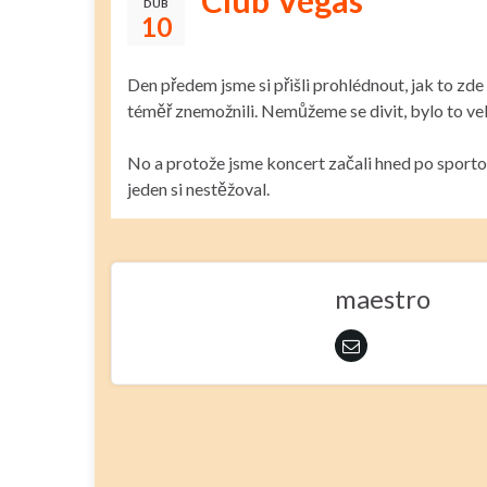
Club Vegas
DUB
10
Den předem jsme si přišli prohlédnout, jak to zde
téměř znemožnili. Nemůžeme se divit, bylo to ve
No a protože jsme koncert začali hned po sportovn
jeden si nestěžoval.
maestro