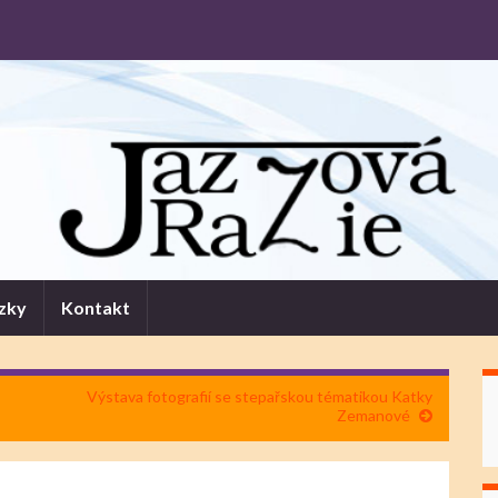
zky
Kontakt
Výstava fotografií se stepařskou tématikou Katky
Zemanové