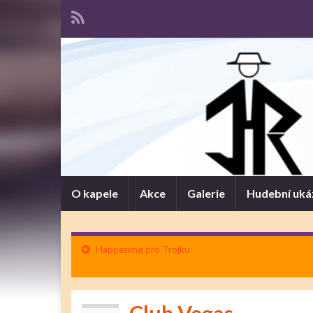
O kapele
Akce
Galerie
Hudební uká
Happening pro Trojku