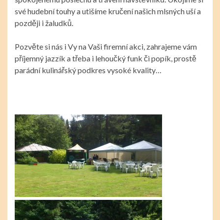
své hudební touhy a utišíme kručení našich mlsných uší a
později i žaludků.
Pozvěte si nás i Vy na Vaši firemní akci, zahrajeme vám
příjemný jazzík a třeba i lehoučký funk či popík, prostě
parádní kulinářský podkres vysoké kvality…