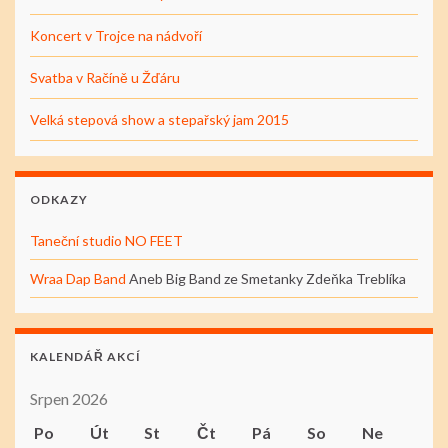
Koncert v Trojce na nádvoří
Svatba v Račíně u Žďáru
Velká stepová show a stepařský jam 2015
ODKAZY
Taneční studio NO FEET
Wraa Dap Band
Aneb Big Band ze Smetanky Zdeňka Treblíka
KALENDÁŘ AKCÍ
Srpen 2026
Po
Út
St
Čt
Pá
So
Ne