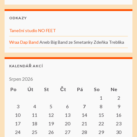
ODKAZY
Taneční studio NO FEET
Wraa Dap Band
Aneb Big Band ze Smetanky Zdeňka Treblíka
KALENDÁŘ AKCÍ
Srpen 2026
Po
Út
St
Čt
Pá
So
Ne
1
2
3
4
5
6
7
8
9
10
11
12
13
14
15
16
17
18
19
20
21
22
23
24
25
26
27
28
29
30